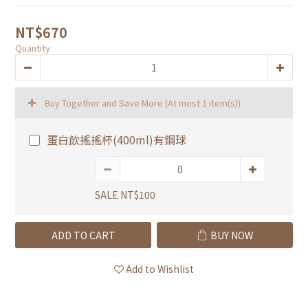
NT$670
Quantity
Buy Together and Save More
(At most 1 item(s))
蛋白飲搖搖杯(400ml)有鋼球
SALE NT$100
ADD TO CART
BUY NOW
Add to Wishlist