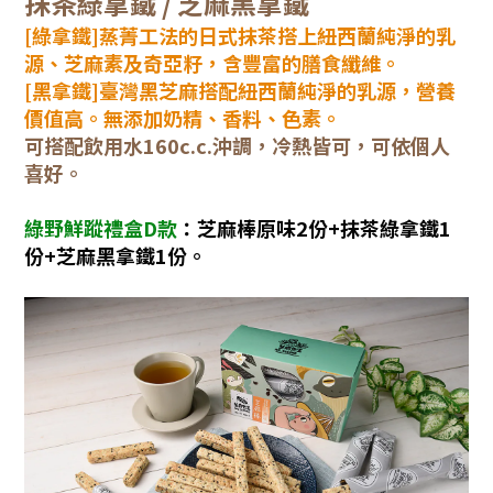
抹茶綠拿鐵 / 芝麻黑拿鐵
[綠拿鐵]蒸菁工法的日式抹茶搭上紐西蘭純淨的乳
源、芝麻素及奇亞籽，含豐富的膳食纖維。
[黑拿鐵]臺灣黑芝麻搭配紐西蘭純淨的乳源，營養
價值高。無添加奶精、香料、色素。
可搭配飲用水160c.c.沖調，冷熱皆可，可依個人
喜好。
綠野鮮蹤禮盒D款
：
芝麻棒原味2份+抹茶綠拿鐵1
份+芝麻黑拿鐵1份。