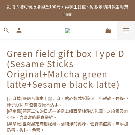
註冊即贈可現抵購物金100元，再享生日禮、點數累積與多重消費
註冊即贈可現抵購物金100元，再享生日禮、點數累積與多重消費
回饋!
回饋!
Free shipping on orders over NT$1,000
註冊即贈可現抵購物金100元，再享生日禮、點數累積與多重消費
Green field gift box Type D
回饋!
(Sesame Sticks
Original+Matcha green
latte+Sesame black latte)
[芝麻棒]嚴選台灣本土黑芝麻，貼心製成酥脆可口小餅乾，長條小
棒子形狀,單包裝方便不沾手。
[綠拿鐵]蒸菁工法的日式抹茶搭上紐西蘭純淨的乳源、芝麻素及奇
亞籽，含豐富的膳食纖維。 
[黑拿鐵]臺灣黑芝麻搭配紐西蘭純淨的乳源，營養價值高。無添加
奶精、香料、色素。