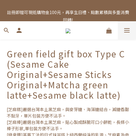
註冊即贈可現抵購物金100元，再享生日禮、點數累積與多重消費
註冊即贈可現抵購物金100元，再享生日禮、點數累積與多重消費
回饋!
回饋!
Free shipping on orders over NT$1,000
註冊即贈可現抵購物金100元，再享生日禮、點數累積與多重消費
Green field gift box Type C
回饋!
(Sesame Cake
Original+Sesame Sticks
Original+Matcha green
latte+Sesame black latte)
[芝麻糕]嚴選台灣本土黑芝麻，與麥芽糖、海藻糖結合，減糖香甜
不黏牙，單片包裝方便不沾手。
[芝麻棒]嚴選台灣本土黑芝麻，貼心製成酥脆可口小餅乾，長條小
棒子形狀,單包裝方便不沾手。
[綠拿鐵]蒸菁工法的日式抹茶搭上紐西蘭純淨的乳源、芝麻素及奇