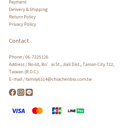
Payment
Delivery & Shipping
Return Policy
Privacy Policy
Contact
Phone / 06-7225126
Address / No.60, Bo’ai St., Jiali Dist., Tainan City 722,
Taiwan (R.O.C.)
E-mail / family6314@chiachenbio.com.tw