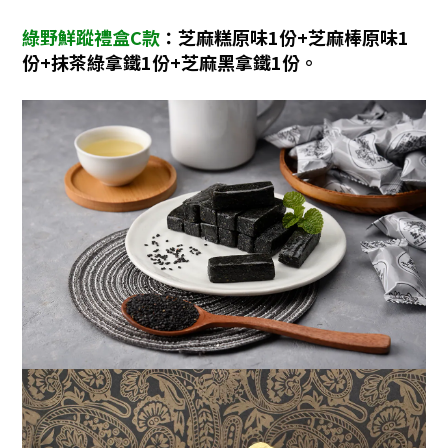
綠野鮮蹤禮盒C款
：
芝麻糕原味1份+芝麻棒原味1
份+抹茶綠拿鐵1份+芝麻黑拿鐵1份。