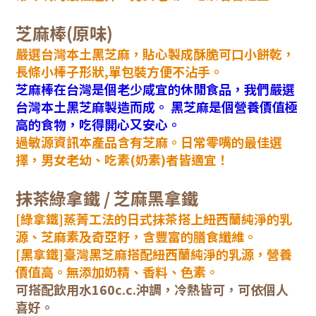
芝麻棒(原味)
嚴選台灣本土黑芝麻，貼心製成酥脆可口小餅乾，
長條小棒子形狀,單包裝方便不沾手。
芝麻棒在台灣是個老少咸宜的休閒食品，我們嚴選
台灣本土黑芝麻製造而成。 黑芝麻是個營養價值極
高的食物，吃得開心又安心。
過敏源資訊本產品含有芝麻。日常零嘴的最佳選
擇，男女老幼、吃素(奶素)者皆適宜！
抹茶綠拿鐵 / 芝麻黑拿鐵
[綠拿鐵]蒸菁工法的日式抹茶搭上紐西蘭純淨的乳
源、芝麻素及奇亞籽，含豐富的膳食纖維。
[黑拿鐵]臺灣黑芝麻搭配紐西蘭純淨的乳源，營養
價值高。無添加奶精、香料、色素。
可搭配飲用水160c.c.沖調，冷熱皆可，可依個人
喜好。