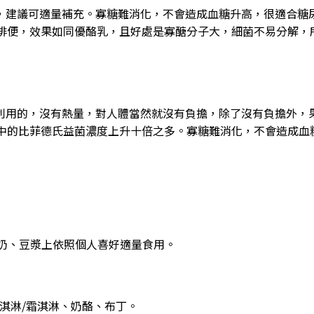
，建議可適量補充。寡糖難消化，不會造成血糖升高，很適合糖
排便，效果如同優酪乳，且好處是寡醣分子大，細菌不易分解，
利用的，沒有熱量，對人體當然就沒有負擔，除了沒有負擔外，
中的比菲德氏益菌濃度上升十倍之多。寡糖難消化，不會造成血
牛奶、豆漿上依照個人喜好適量食用。
冰淇淋/霜淇淋、奶酪、布丁。