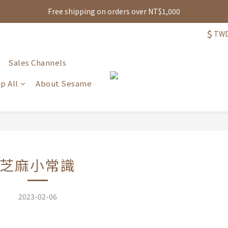
註冊即贈可現抵購物金100元，再享生日禮、點數累積與多重消費回饋!
Free shipping on orders over NT$1,000
$
TW
註冊即贈可現抵購物金100元，再享生日禮、點數累積與多重消費回饋!
Sales Channels
p All
About Sesame
芝麻小常識
2023-02-06