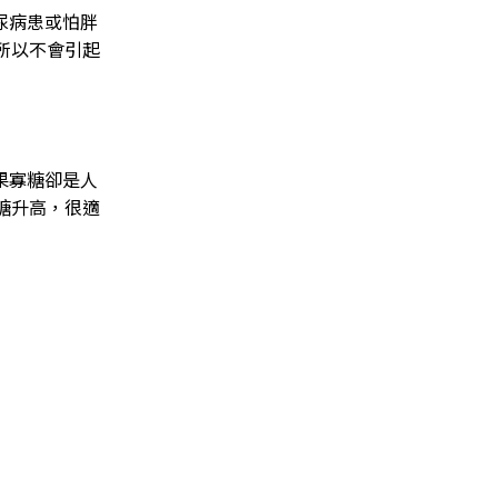
尿病患或怕胖
所以不會引起
果寡糖卻是人
糖升高，很適