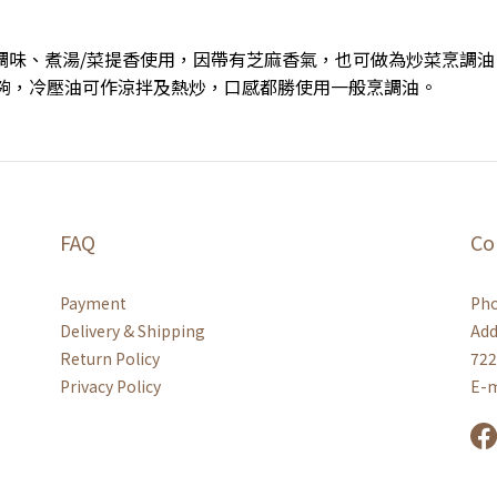
調味、煮湯/菜提香使用，因帶有芝麻香氣，也可做為炒菜烹調油
夠，冷壓油可作涼拌及熱炒，口感都勝使用一般烹調油。
FAQ
Co
Payment
Pho
Delivery & Shipping
Add
Return Policy
722
Privacy Policy
E-m