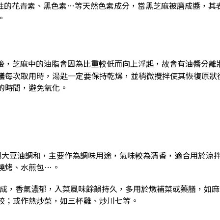
性的花青素、黑色素…等天然色素成分，當黑芝麻被磨成醬，其
。
醬後，芝麻中的油脂會因為比重較低而向上浮起，故會有油醬分離
議每次取用時，湯匙一定要保持乾燥，並稍微攪拌使其恢復原狀
的時間，避免氧化。
會與大豆油調和，主要作為調味用途，氣味較為清香，適合用於涼拌
燒烤、水煎包…。
榨製成，香氣濃郁，入菜風味餘韻持久，多用於燉補菜或藥膳，如
餃；或作熱炒菜，如三杯雞、炒川七等。