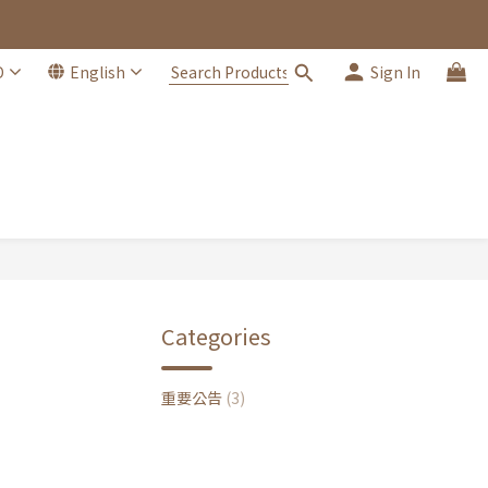
D
English
Sign In
Categories
重要公告
(3)