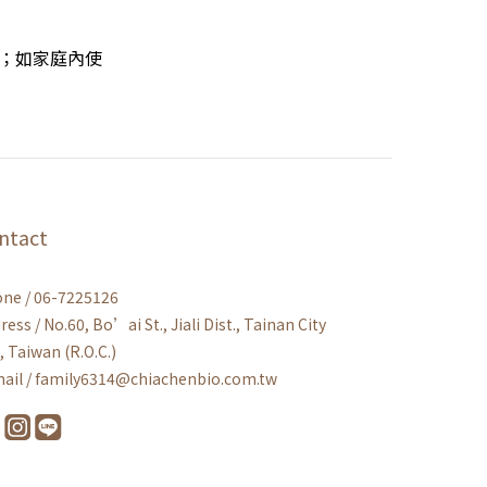
；如家庭內使
ntact
ne / 06-7225126
ress / No.60, Bo’ai St., Jiali Dist., Tainan City
, Taiwan (R.O.C.)
ail / family6314@chiachenbio.com.tw