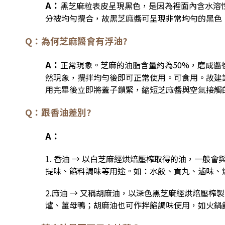
A：
黑芝麻粒表皮呈現黑色，是因為裡面內含水溶
分被均勻攪合，故黑芝麻醬可呈現非常均勻的黑色
Q：為何芝麻醬會有浮油?
A：
正常現象。芝麻的油脂含量約為50%，磨成
然現象，攪拌均勻後即可正常使用。可食用。故建
用完畢後立即將蓋子鎖緊，縮短芝麻醬與空氣接觸
Q：跟香油差別?
A：
1. 香油 → 以白芝麻經烘焙壓榨取得的油，一般
提味、餡料調味等用途。
如：水餃、貢丸、滷味、
2.麻油 → 又稱胡麻油，以深色黑芝麻經烘焙壓
爐、薑母鴨；胡麻油也可作拌餡調味使用，如火鍋