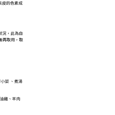
表皮的色素成
狀況，此為自
後再取用，取
小菜 、煮湯
麻油雞、羊肉