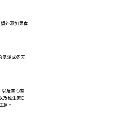
:額外添加果寡
的低溫或冬天
，以及空心空
以及維生素E
注意。