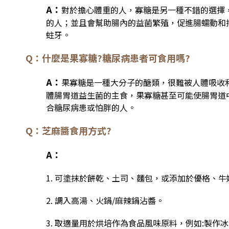
A：
對於擔心體重的人，寡糖是另一種不錯的選擇
的人；並且會幫助腸內的益菌繁殖，促進腸蠕動和
蛀牙。
Q：什麼是果寡糖?糖尿病患者可食用嗎?
A：
果寡糖是一種大分子的醣類，很難被人體吸收
體腸胃道益生菌的主食，果寡糖甚至可能使腸胃道
合糖尿病患或怕胖的人。
Q：芝麻醬食用方式?
A：
1. 可塗抹於餅乾、土司、麵包，或添加於優格、
2. 調入高湯、火鍋/麻辣鍋沾醬。
3. 取適量用於烘培作為食品風味原料，例如:製作