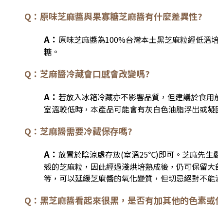
Q：原味芝麻醬與果寡糖芝麻醬有什麼差異性?
A：
原味芝麻醬為100%台灣本土黑芝麻粒經低溫
糖。
Q：芝麻醬冷藏會口感會改變嗎?
A：
若放入冰箱冷藏亦不影響品質，但建議於食用
室溫較低時，本產品可能會有灰白色油脂浮出或凝
Q：芝麻醬需要冷藏保存嗎?
A：
放置於陰涼處存放(室溫25℃)即可。芝麻先
殼的芝麻粒，因此經過淺烘培熟成後，仍可保留大
等，可以延緩芝麻醬的氧化變質，但切忌絕對不能
Q：黑芝麻醬看起來很黑，是否有加其他的色素或