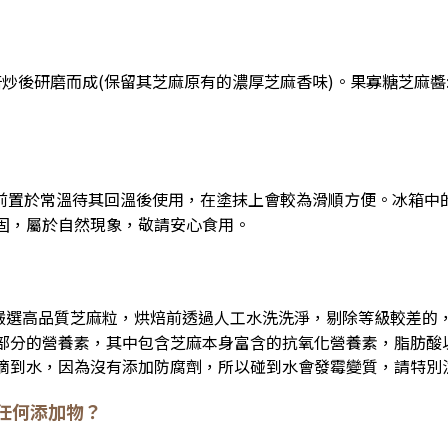
培炒後研磨而成(保留其芝麻原有的濃厚芝麻香味)。果寡糖芝麻醬
前置於常溫待其回溫後使用，在塗抹上會較為滑順方便。冰箱中
固，屬於自然現象，敬請安心食用。
生嚴選高品質芝麻粒，烘焙前透過人工水洗洗淨，剔除等級較差的
部分的營養素，其中包含芝麻本身富含的抗氧化營養素，脂肪酸
滴到水，因為沒有添加防腐劑，所以碰到水會發霉變質，請特別
任何添加物？