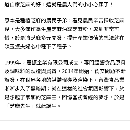
道自家
芝麻的好，這就是農人們的小小心願了！
原本是種植
芝麻的農民子弟，看見農民辛苦採收
芝麻
後，大多僅作為生產
芝麻油或
芝麻粉，感到非常可
惜，於是將
芝麻多元開發、提升產業價值的想法就在
陳玉振夫婦心中種下了種子。
1999年，嘉振企業有限公司
成立，專門經營食品原料
及調味料的製造與買賣，2014年開始，食安問題不斷
爆發，在世界各地的媒體報導及渲染下，台灣食品業
漸漸步入了黑暗期；就在這樣的社會氛圍影響下，於
是想起了家鄉的
芝麻田，回憶當初曾經的夢想，於是
「芝麻先生
」就此誕生。