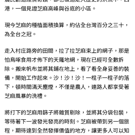
港，一個見證
芝麻高峰與谷底的小區。
現今
芝麻的種植面積換算，約佔全台灣百分之三十，
為全台之冠。
走入村庄路旁的田間，拉了拉
芝麻束上的網子，那是
怕鳥啄食用才佈下的天羅地網，現在已經可全數拆
除。搬來帆布並將其鋪在地上，看了看全身妥善的裝
備，開始工作起來。沙！沙！沙！一棍子一棍子的落
下，頓時間滿天塵煙，不僅是農人，連路人都享受著
芝麻風暴的洗禮。
將打下的
芝麻用篩子將雜質剔除，並將其分袋包裝，
等待著下一波發光發亮的時刻。芝麻被帶到另一個旅
程，期待達到全然發揮價值的地方，讓更多人可以知