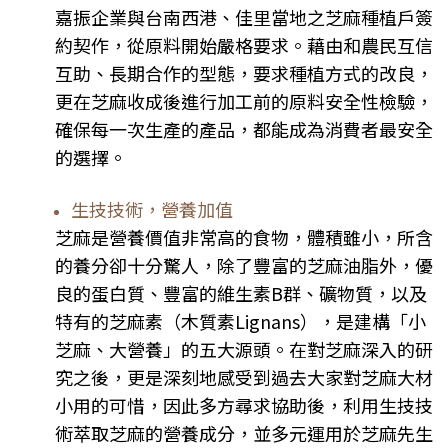
嘉振企業與台南西港、佳里當地之
芝麻
種植戶簽
約契作，從原料開始嚴格要求。藉由和農民互信
互助、長期合作的型態，要求種植方式的改良，
更在芝麻收成後進行加工前的原料安全性檢驗
，
確保每一次生產的產品，都能成為消費者最安全
的選擇。
生技技術，營養加值
芝麻
是營養價值非常高的食物，體積雖小，所含
的養分卻十分驚人，除了豐富的芝麻油脂外，優
良的蛋白質、豐富的維生素B群、礦物質，以及
特有的芝麻素（木質素Lignans），是建構「小
芝麻、大營養」的五大源頭。在對
芝麻
深入的研
究之後，更是深刻地感受到過去大家對芝麻大材
小用的可惜，因此多方尋求協助後，利用生技技
術萃取
芝麻
的營養成分，並多元運用於
芝麻
先生