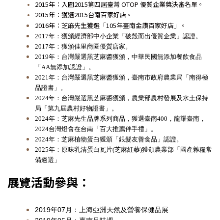
2
015年：入圍2015第四屆臺灣 OTOP 優質企業獎決審名單。
2015年：獲選2015台南百家好店。
2016年
：芝麻先生獲選「105年臺南金讚百家好店」。
2017年：獲頒經濟部中小企業「破殼而出優質企業」認證。
2017年：獲頒佳里商圈優質店家。
2019年：台灣嚴選黑芝麻醬獲頒，中華民國無添加餐飲食品
「AA無添加認證」。
2021年：台灣嚴選黑芝麻醬獲頒，臺南市政府農業局「南得極
品證書」。
2024年：台灣嚴選黑芝麻醬獲頒，農業部農村發展及水土保持
局「第九屆農村好物證書」。
2024年：芝麻先生品牌系列商品，獲選臺南400，龍耀臺南，
2024台灣燈會在台南「百大推薦伴手禮」。
2024年：芝麻植物蛋白獲頒「銀髮友善食品」認證。
2025年：原味乳清蛋白瓦片(芝麻紅藜)獲頒農業部「國產雜糧常
備遴選」
展覽活動參與：
2019年07月：上海亞洲天然及營養保健品展