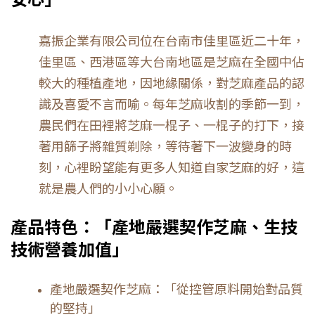
嘉振企業有限公司位在台南市佳里區近二十年，
佳里區、西港區等大台南地區是
芝麻在全國中佔
較大的種植產地，因地緣關係，對
芝麻產品的認
識及喜愛不言而喻。每年芝麻
收割的季節一到，
農民們在田裡將
芝麻一棍子、一棍子的打下，接
著用篩子將雜質剃除，等待著下一波變身的時
刻，心裡盼望能有更多人知道自家
芝麻的好，這
就是農人們的小小心願。
產品特色：「產地嚴選契作
芝麻
、生技
技術營養加值
」
產地嚴選契作
芝麻：「從控管原料開始對品質
的堅持」