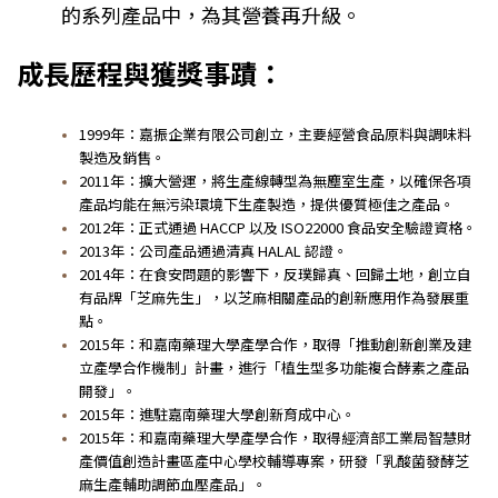
的系列產品中，為其營養再升級。
成長歷程與獲獎事蹟：
1999年：嘉振企業有限公司創立，主要經營食品原料與調味料
製造及銷售。
2011年：擴大營運，將生產線轉型為無塵室生產，以確保各項
產品均能在無污染環境下生產
製造，提供優質極佳之產品。
2012年：正式通過 HACCP 以及 ISO22000 食品安全驗證資格。
2013年：公司產品通過清真 HALAL 認證。
2014年：在食安問題的影響下，反璞歸真、回歸土地，創立自
有品牌「芝麻先生
」，以芝麻
相關產品的創新應用作為發展重
點。
2015年：和嘉南藥理大學產學合作，取得「推動創新創業及建
立產學合作機制」計畫，進行
「植生型多功能複合酵素之產品
開發」。
2015年：進駐嘉南藥理大學創新育成中心。
2015年：和嘉南藥理大學產學合作，取得經濟部工業局智慧財
產價值創造計畫區產中心學校
輔導專案，研發「乳酸菌發酵芝
麻生產輔助調節血壓產品」。