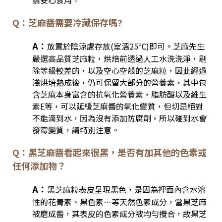
請安心食用。
Q：芝麻醬需要冷藏保存嗎?
A：
放置於陰涼處存放(室溫25℃)即可。芝麻先生
嚴選高品質芝麻粒，烘焙前透過人工水洗洗淨，剔
除等級較差的，以及空心空殼的芝麻粒，因此經過
淺烘培熟成後，仍可保留大部分的營養素，其中包
含芝麻本身富含的抗氧化營養素，脂肪酸以及維生
素E等，可以延緩芝麻醬的氧化變質，但切忌絕對
不能滴到水，因為沒有添加防腐劑，所以碰到水會
發霉變質，請特別注意。
Q：黑芝麻醬看起來很黑，是否有加其他的色素或
任何添加物？
A：
黑芝麻粒表皮呈現黑色，是因為裡面內含水溶
性的花青素、黑色素…等天然色素成分，當黑芝麻
被磨成醬，其表皮的色素成分被均勻攪合，故黑芝