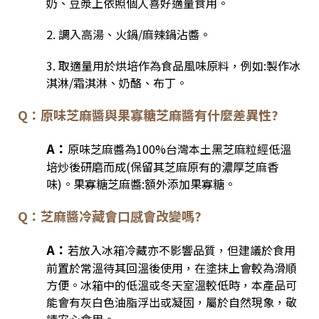
奶、豆漿上依照個人喜好適量食用。
2. 調入高湯、火鍋/麻辣鍋沾醬。
3. 取適量用於烘培作為食品風味原料，例如:製作冰
淇淋/霜淇淋、奶酪、布丁。
Q：原味芝麻醬與果寡糖芝麻醬有什麼差異性?
A：
原味芝麻醬為100%台灣本土黑芝麻粒經低溫
培炒後研磨而成(保留其芝麻原有的濃厚芝麻香
味)。果寡糖芝麻醬:額外添加果寡糖。
Q：芝麻醬冷藏會口感會改變嗎?
A：
若放入冰箱冷藏亦不影響品質，但建議於食用
前置於常溫待其回溫後使用，在塗抹上會較為滑順
方便。冰箱中的低溫或冬天室溫較低時，本產品可
能會有灰白色油脂浮出或凝固，屬於自然現象，敬