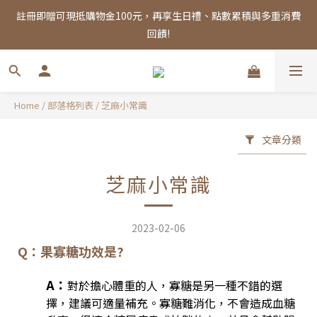
註冊即贈可現抵購物金100元，再享生日禮、點數累積與多重消費
註冊即贈可現抵購物金100元，再享生日禮、點數累積與多重消費
回饋!
回饋!
全館消費滿千，享免運優惠！
Home
/
部落格列表
/
芝麻小常識
註冊即贈可現抵購物金100元，再享生日禮、點數累積與多重消費
回饋!
文章分類
芝麻小常識
2023-02-06
Q：果寡糖功效是?
A：
對於擔心體重的人，寡糖是另一種不錯的選
擇，建議可適量補充。寡糖難消化，不會造成血糖