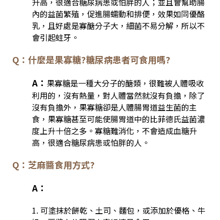
升高，很適合糖尿病患或怕胖的人；並且會幫助腸
內的益菌繁殖，促進腸蠕動和排便，效果如同優酪
乳，且好處是寡醣分子大，細菌不易分解，所以不
會引起蛀牙。
Q：什麼是果寡糖?糖尿病患者可食用嗎?
A：
果寡糖是一種大分子的醣類，很難被人體吸收
利用的，沒有熱量，對人體當然就沒有負擔，除了
沒有負擔外，果寡糖卻是人體腸胃道益生菌的主
食，果寡糖甚至可能使腸胃道中的比菲德氏益菌濃
度上升十倍之多。寡糖難消化，不會造成血糖升
高，很適合糖尿病患或怕胖的人。
Q：芝麻醬食用方式?
A：
1. 可塗抹於餅乾、土司、麵包，或添加於優格、牛