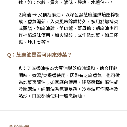
途。
如：水餃、貢丸、滷味、燒烤、水煎包…。
2.麻油 → 又稱胡麻油，以深色黑芝麻經烘焙壓榨製
成，香氣濃郁，入菜風味餘韻持久，多用於燉補菜
或藥膳，如麻油雞、羊肉爐、薑母鴨；胡麻油也可
作拌餡調味使用，如火鍋餃；或作熱炒菜，如三杯
雞、炒川七等。
Q：芝麻油是否可用來炒菜？
A：
芝麻香油多為大豆油與芝麻油調和，適合拌餡
調味、煮湯/菜提香使用，因帶有芝麻香氣，也可做
為炒菜烹調油；如家庭內使用，建議選擇純麻油或
冷壓麻油，純麻油香氣更足夠，冷壓油可作涼拌及
熱炒，口感都勝使用一般烹調油。
關於我們