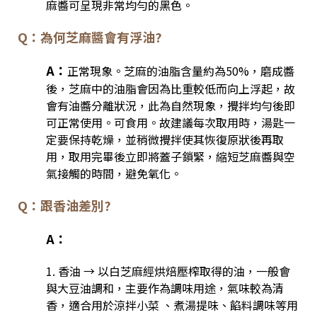
麻醬可呈現非常均勻的黑色。
Q：為何芝麻醬會有浮油?
A：
正常現象。芝麻的油脂含量約為50%，磨成醬
後，芝麻中的油脂會因為比重較低而向上浮起，故
會有油醬分離狀況，此為自然現象，攪拌均勻後即
可正常使用。可食用。故建議每次取用時，湯匙一
定要保持乾燥，並稍微攪拌使其恢復原狀後再取
用，取用完畢後立即將蓋子鎖緊，縮短芝麻醬與空
氣接觸的時間，避免氧化。
Q：跟香油差別?
A：
1. 香油 → 以白芝麻經烘焙壓榨取得的油，一般會
與大豆油調和，主要作為調味用途，氣味較為清
香，適合用於涼拌小菜 、煮湯提味、餡料調味等用