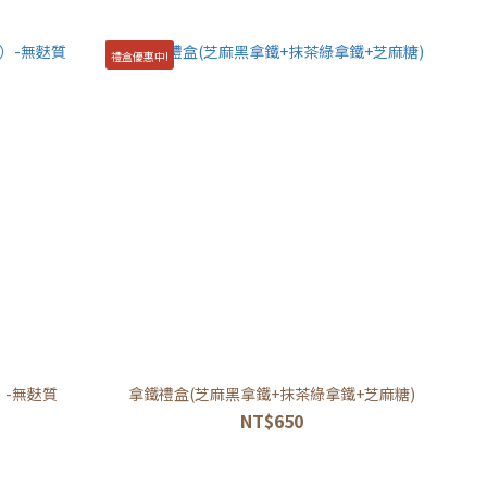
禮盒優惠中!
）-無麩質
拿鐵禮盒(芝麻黑拿鐵+抹茶綠拿鐵+芝麻糖)
NT$650