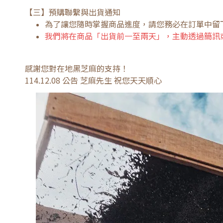
【三】預購聯繫與出貨通知
為了讓您隨時掌握商品進度，請您務必在訂單中留
我們將在商品「出貨前一至兩天」，主動透過簡訊
感謝您對在地黑芝麻的支持！
114.12.08 公告 芝麻先生 祝您天天順心