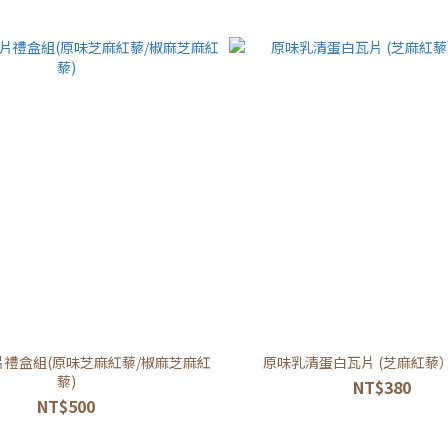
片禮盒組(原味芝麻紅藜/椒麻芝麻紅
原味乳清蛋白瓦片 (芝麻紅藜
藜)
NT$380
NT$500