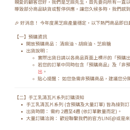
親愛的顧客您好，我們是芝麻先生，首先要向所有一直
導致部分商品缺貨或暫停供應，讓您久候多時，我們感
🎉 好消息！ 今年度黑芝麻產量穩定，以下熱門商品即
【一】預購資訊
開放預購商品： 清麻油、胡麻油、芝麻糖
出貨說明：
實際出貨日請以各商品頁面上標示的「預購
若您的訂單中同時包含「預購商品」及「非
出
。
貼心提醒： 如您急需非預購商品，建議您分
【二】手工乳清瓦片系列訂購須知
手工乳清瓦片系列 (含預購及大量訂單) 皆為接到
出貨時間： 需約 2週至4週 (依訂單數量而定)。
大量訂購洽詢： 歡迎聯繫我們的官方LINE@或