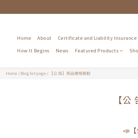
Home
About
Certificate and Liability Insurance
How It Begins
News
Featured Products
Sho
Home
/
Blog list page
/
【公 告】商品價格異動
【公
📣