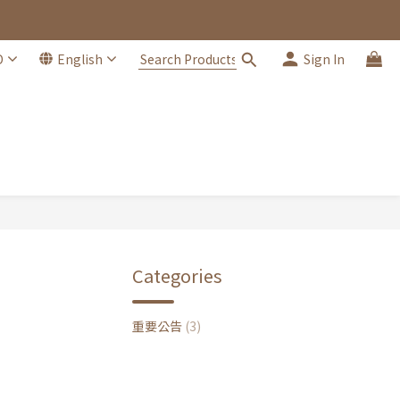
D
English
Sign In
Categories
重要公告
(3)