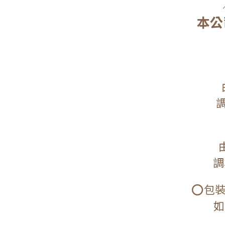
本公
調
調
⭕包裝
如