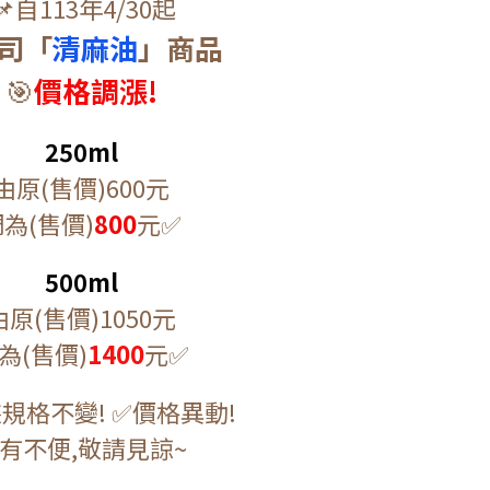
📌自113年4/30起
司「
清麻油
」商品
🎯
價格調漲!
250ml
由原(售價)600元
為(售價)
800
元✅
500ml
由原(售價)1050元
為(售價)
1400
元✅
規格不變! ✅價格異動!
有不便,敬請見諒~