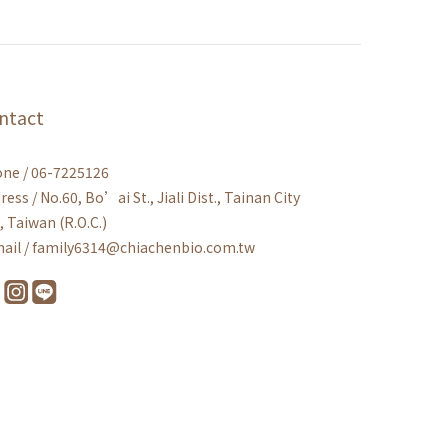
ntact
ne / 06-7225126
ress / No.60, Bo’ai St., Jiali Dist., Tainan City
, Taiwan (R.O.C.)
ail / family6314@chiachenbio.com.tw